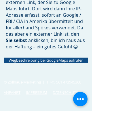
externen Link, der Sie zu Google
Maps führt. Dort wird dann Ihre IP-
Adresse erfasst, sofort an Google /
FBI / CIA in Amerika übermittelt und
für allerhand Spökes verwendet. Da
das aber ein externer Link ist, den
Sie selbst
anklicken, bin ich raus aus
der Haftung – ein gutes Gefühl 😁
Wegbeschreibung bei GoogleMaps aufrufen
© Zollhaus-Marketing | T
+49 561 473945360
ANFAHRT
|
IMPRESSUM
|
DATENSCHUTZ
ICH WILL GANZ NACH OBEN