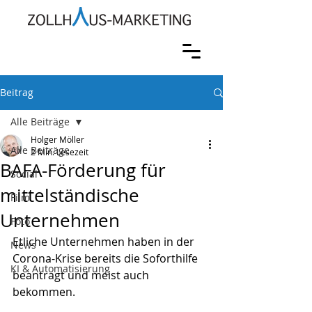
Beitrag
Alle Beiträge
Holger Möller
Alle Beiträge
2 Min. Lesezeit
BAFA-Förderung für
Social
mittelständische
Film
Unternehmen
Foto
Etliche Unternehmen haben in der 
News
Corona-Krise bereits die Soforthilfe 
KI & Automatisierung
beantragt und meist auch 
bekommen.