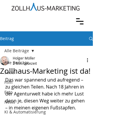
Beitrag
Alle Beiträge
Holger Möller
Alle Beiträge
2 Min. Lesezeit
Zollhaus-Marketing ist da!
Social
Das war spannend und aufregend – 
Film
zu gleichen Teilen. Nach 18 Jahren in 
Foto
der Agenturwelt habe ich mehr Lust 
denn je, diesen Weg weiter zu gehen 
News
– in meinen eigenen Fußstapfen.
KI & Automatisierung